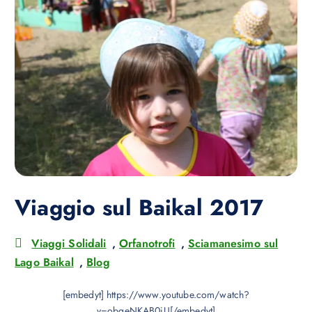
Viaggio sul Baikal 2017
Viaggi Solidali
,
Orfanotrofi
,
Sciamanesimo sul
Lago Baikal
,
Blog
[embedyt] https://www.youtube.com/watch?
v=obgeNKAB0iU[/embedyt]