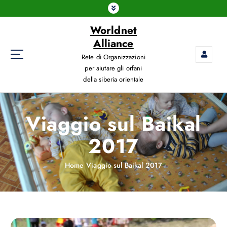
Worldnet
Alliance
Rete di Organizzazioni
per aiutare gli orfani
della siberia orientale
Viaggio sul Baikal
2017
Home
Viaggio sul Baikal 2017