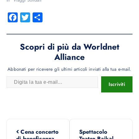
In "Viaggi Solidali"
Fa
T
C
ce
wi
o
b
tt
n
o
er
di
Scopri di più da Worldnet
ok
vi
Alliance
di
Abbonati per ricevere gli ultimi articoli inviati alla tua e-mail.
Iscriviti
Cena concerto
Spettacolo
di beneficenza
Teatro Baikal