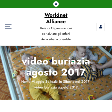
Worldnet
Alliance
Rete di Organizzazioni
per aiutare gli orfani
della siberia orientale
video buriazia
agosto 2017
Home
Viaggio Solidale in Siberia nel 2017
video buriazia agosto 2017