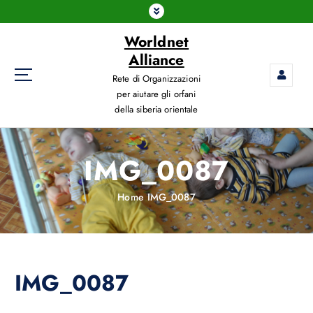
Worldnet
Alliance
Rete di Organizzazioni
per aiutare gli orfani
della siberia orientale
IMG_0087
Home
IMG_0087
IMG_0087