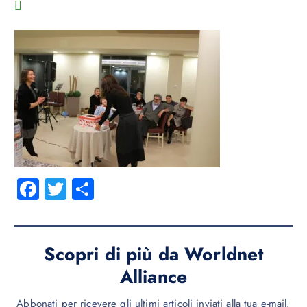
Fa
T
C
ce
wi
o
b
tt
n
o
er
di
Scopri di più da Worldnet
ok
vi
Alliance
di
Abbonati per ricevere gli ultimi articoli inviati alla tua e-mail.