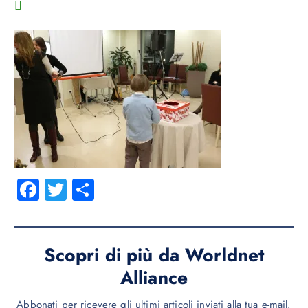
Fa
T
C
ce
wi
o
b
tt
n
o
er
di
Scopri di più da Worldnet
ok
vi
Alliance
di
Abbonati per ricevere gli ultimi articoli inviati alla tua e-mail.