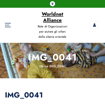
Worldnet
Alliance
Rete di Organizzazioni
per aiutare gli orfani
della siberia orientale
IMG_0041
Home
IMG_0041
IMG_0041