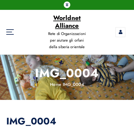
Worldnet
Alliance
Rete di Organizzazioni
per aiutare gli orfani
della siberia orientale
IMG_0004
Home
IMG_0004
IMG_0004