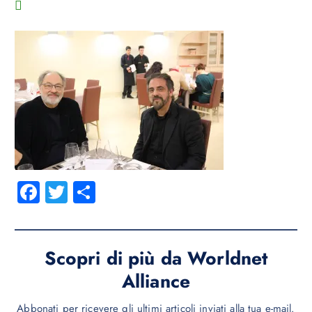
Fa
T
C
ce
wi
o
b
tt
n
o
er
di
Scopri di più da Worldnet
ok
vi
Alliance
di
Abbonati per ricevere gli ultimi articoli inviati alla tua e-mail.