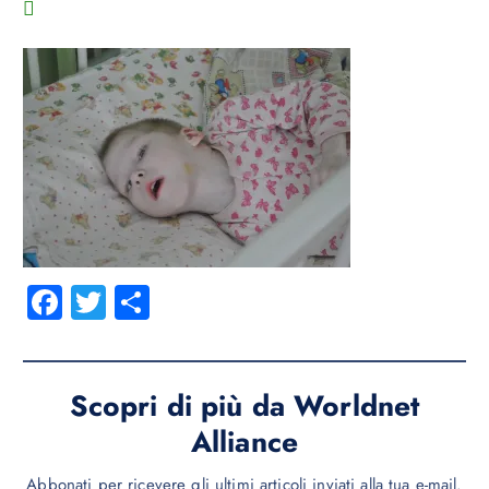
Fa
T
C
ce
wi
o
b
tt
n
o
er
di
Scopri di più da Worldnet
ok
vi
Alliance
di
Abbonati per ricevere gli ultimi articoli inviati alla tua e-mail.