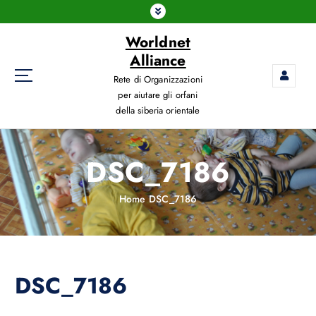
Worldnet
Alliance
Rete di Organizzazioni
per aiutare gli orfani
della siberia orientale
DSC_7186
Home
DSC_7186
DSC_7186