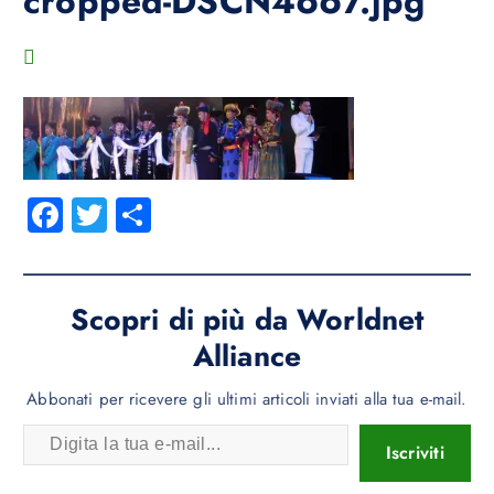
cropped-DSCN4667.jpg
Fa
T
C
ce
wi
o
b
tt
n
o
er
di
Scopri di più da Worldnet
ok
vi
Alliance
di
Abbonati per ricevere gli ultimi articoli inviati alla tua e-mail.
Iscriviti