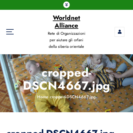
Worldnet
Alliance
Rete di Organizzazioni
per aiutare gli orfani
della siberia orientale
cropped-
DSCN4667.jpg
Home
cropped-DSCN4667.jpg